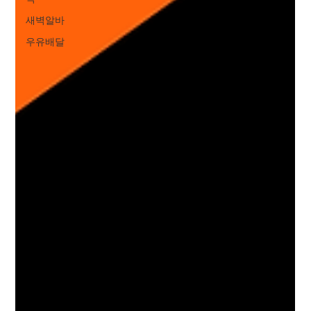
새벽알바
우유배달