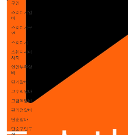
구인
스웨디시알
바
스웨디시구
인
스웨디시
스웨디시마
사지
연안부두알
바
단기알바
고수익알바
고금액알바
편의점알바
단순알바
단순구인구
직