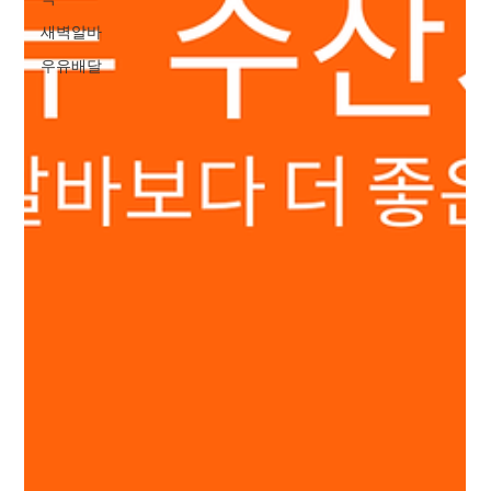
새벽알바
우유배달