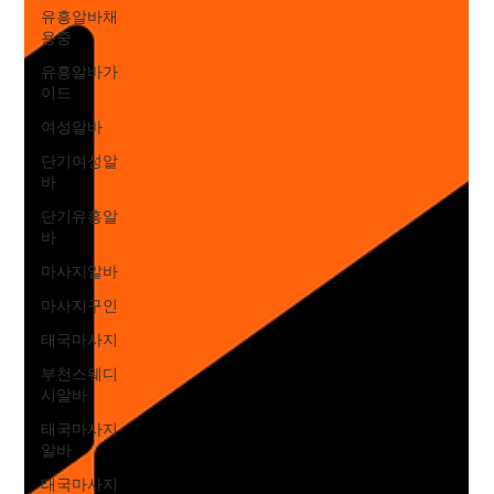
유흥알바채
용중
유흥알바가
이드
여성알바
단기여성알
바
단기유흥알
바
마사지알바
마사지구인
태국마사지
부천스웨디
시알바
태국마사지
알바
태국마사지