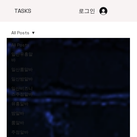
TASKS
로그인
All Posts
All Posts
일산유흥알
바
일산룸알바
일산밤알바
일산비즈니
스주점알바
유흥알바
밤알바
룸알바
주점알바