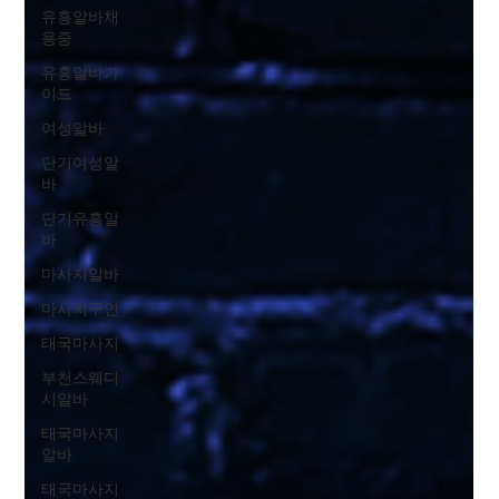
유흥알바채
용중
유흥알바가
이드
여성알바
단기여성알
바
단기유흥알
바
마사지알바
마사지구인
태국마사지
부천스웨디
시알바
태국마사지
알바
태국마사지