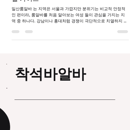
1월 25일
2분 분량
일산룸알바 처음이라면 꼭 알아야 할 현
실 가이드
일산룸알바 는 지역은 서울과 가깝지만 분위기는 비교적 안정적
인 편이라, 룸알바를 처음 알아보는 여성 들이 관심을 가지는 지
역 중 하나다. 강남이나 홍대처럼 경쟁이 극단적으로 치열하지 않
으면서도, 꾸준한 수요가 있어 초보자도 적응하기 쉬운 환경이라
는 평가가 많다. 일산룸알바 이 글에서는 일산 룸알바의 기본 구
조부터 장단점, 초보자가 알아야 할 현실적인 부분까지 차분하게
정리해본다. 일산룸알바 구인구직 일산 룸알바의 기본 구조 일산
마사지알바 룸알바는 보통 손님 응대 중심의 접객 업무 로 구성된
다. 대화, 자리 매너, 분위기 관리가 주요 역할이며, 외모보다도 편
안한 소통 능력과 태도 를 중요하게 보는 곳이 많다. 근무 시간은
착석바알바
보통 저녁 늦은 시간대부터 새벽 사이로 구성되며, 파트타임·단기
근무 도 비교적 유연하게 가능한 편이다. 일산은 주거 지역 비중
이 높아, 단골 위주의 손님이 많은 것도 특징 중 하나다. 초보 여성
도 가능한 이유 일산 룸알바는 전