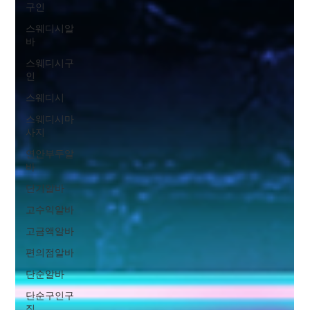
구인
스웨디시알
바
스웨디시구
인
스웨디시
스웨디시마
사지
연안부두알
바
단기알바
고수익알바
고금액알바
편의점알바
단순알바
단순구인구
직