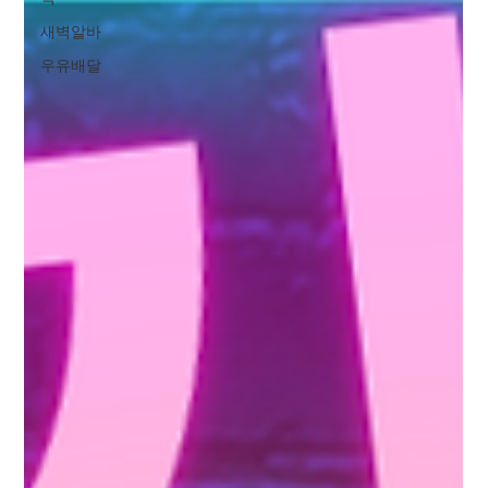
새벽알바
우유배달