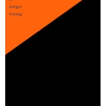
새벽알바
우유배달