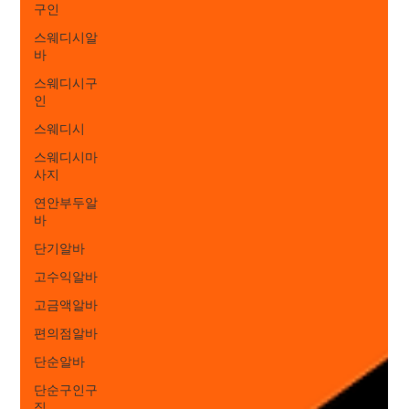
구인
스웨디시알
바
스웨디시구
인
스웨디시
스웨디시마
사지
연안부두알
바
단기알바
고수익알바
고금액알바
편의점알바
단순알바
단순구인구
직