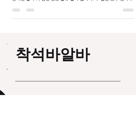
안부두에서 장기알바 를 고민한다면 가장 많이 비교하는 것이 수
산시장 알바 와 항만·창고 물류 알바 입니다. 두 업종 모두 장기 근
무 수요가 꾸준하지만, 연안부두알바 근무 환경·체력 소모·수익 구
조가 다릅니다. 아래에서 현실적으로 비교해보겠습니다. 연안부
두알바 구인구직 사이트 1️⃣ 연안부두알바 수산시장 장기알바 ✔
근무 형태 새벽 4~9시 또는 오전 5~11시 근무가 많음 하루 4~6
시간 근무 구조 흔함 주 5~6일 고정 ✔ 업무 내용 생선 분류·포장
매장 진열 손님 응대 택배 발송 준비 ✔ 수익 구조 시급은 최저시
급 이상에서 시작 숙련되면 시급 인상 가능 단골 고객 관리·판매까
착석바알바
지 맡으면 급여 상승 가능성 있음 일부 매장은 판매 인센티브 제
공 ✔ 장점 오전에 일하고 오후 시간 활용 가능 장기 근무 시 사장
과 신뢰 형성 → 근무 안정적 비교적 고정적인 수입 ✔ 단점 냉기·
수분 많은 환