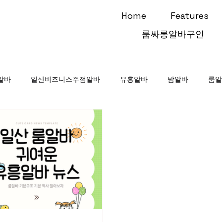
Home
Features
룸싸롱알바구인
알바
일산비즈니스주점알바
유흥알바
밤알바
룸
단기유흥알바
마사지알바
마사지구인
태국마사지
인
스웨디시
스웨디시마사지
연안부두알바
단기알