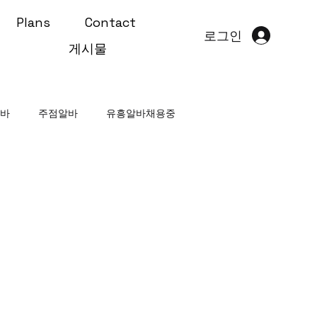
Plans
Contact
로그인
게시물
알바
주점알바
유흥알바채용중
부천스웨디시알바
태국마사지알바
바
고수익알바
고금액알바
편의점알바