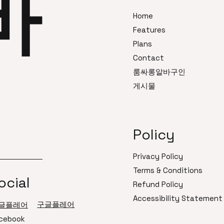
바
 매너, 분위기 관리가 주요 역할이
Home
 외모보다도 편안한 소통 능력과 태
Features
를 중요하게 보는 곳이 많다. 근무
Plans
은 보통 저녁 늦은 시간대부터 새
Contact
사이로 구성되며, 파트타임·단기 근
도 비교적 유연하게 가능한 편이다.
룸싸롱알바구인
은 주거 지역 비중이 높아, 단골
게시물
의 손님이 많은 것도 특징 중 하나
 초보 여성도 가능한 이유 일산 룸
는 전
Policy
Privacy Policy
Terms & Conditions
ocial
Refund Policy
Accessibility Statement
구글플레어
글플레어
cebook