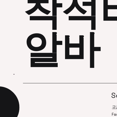
착석
지급 조건 등을 명확히 파악하고 계약
자리
서를 꼼꼼히 읽어보는 습관이 필요합
며,
니다. – 시간 관리: 유연한 근무 특성
도 
때문에 시간관리를 잘 하지 않으면 일
시간
알바
이 쌓이거나 스트레스가 늘어날 수 있
벽 
으니, 일정표를 만들어 체계적으로 관
무 
리하는 것이 좋습니다. 여성 알바 성공
일산
을 위한 마인드와 태도 성공적인 알바
위주
경험을 위해서는 긍정적이고 프로페
다.
셔널한 태도도
알바
S
구
Fa