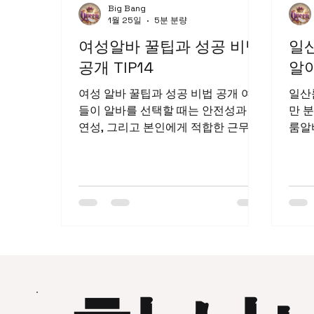
Big Bang
1월 25일
5분 분량
여성알바 꿀팁과 성공 비법
일
공개 TIP14
알
여성 알바 꿀팁과 성공 비법 공개 여성
일산
들이 알바를 선택할 때는 안전성과 유
만 
연성, 그리고 본인에게 적합한 근무환
룸알
경이 무엇보다 중요합니다. 효율적이
심을
고 성공적인 여성 알바를 위해 알아두
홍대
면 좋은 핵심 팁과 비법을 소개합니다.
지 
여성알바 단기알바 온라인 알바 유의
보자
사항 – 사기 피해 주의: 높은 수익을 미
가가 많다. 일산
끼로 하는 사기 광고가 많으므로, 신뢰
산 
할 수 있는 사이트와 업체를 반드시 선
보자
택하세요. – 개인정보 보호: 작업 시 요
차분
구하는 개인정보와 결제 정보는 반드
인구
시 안전하게 관리해야 합니다. – 계약
마사지알바 룸알
서 읽기: 구체적인 업무 내용과 급여
중심