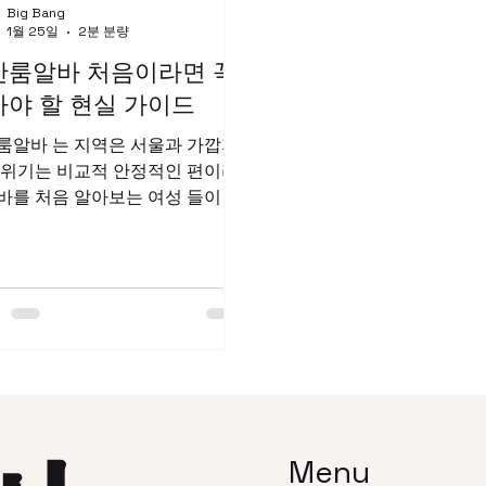
Big Bang
1월 25일
2분 분량
산룸알바 처음이라면 꼭
아야 할 현실 가이드
룸알바 는 지역은 서울과 가깝지
분위기는 비교적 안정적인 편이라,
바를 처음 알아보는 여성 들이 관
 가지는 지역 중 하나다. 강남이나
처럼 경쟁이 극단적으로 치열하
않으면서도, 꾸준한 수요가 있어 초
도 적응하기 쉬운 환경이라는 평
룸알바 이 글에서는 일
룸알바의 기본 구조부터 장단점, 초
가 알아야 할 현실적인 부분까지
하게 정리해본다. 일산룸알바 구
직 일산 룸알바의 기본 구조 일산
바는 보통 손님 응대
Menu
의 접객 업무 로 구성된다. 대화,