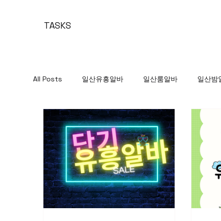
TASKS
All Posts
일산유흥알바
일산룸알바
일산밤
유흥알바가이드
여성알바
단기여성알바
태국마사지구인
스웨디시알바
스웨디시구
단순알바
단순구인구직