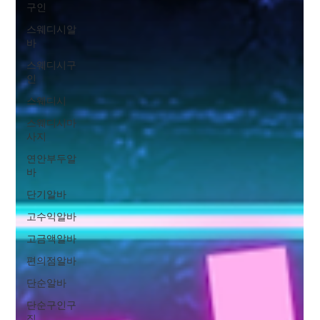
구인
스웨디시알
바
스웨디시구
인
스웨디시
스웨디시마
사지
연안부두알
바
단기알바
고수익알바
고금액알바
편의점알바
단순알바
단순구인구
직