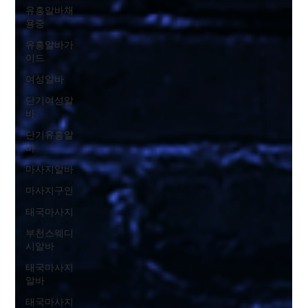
유흥알바채
용중
유흥알바가
이드
여성알바
단기여성알
바
단기유흥알
바
마사지알바
마사지구인
태국마사지
부천스웨디
시알바
태국마사지
알바
태국마사지