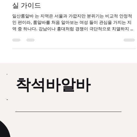
Big Bang
1월 25일
2분 분량
일산룸알바 처음이라면 꼭 알아야 할 현
실 가이드
일산룸알바 는 지역은 서울과 가깝지만 분위기는 비교적 안정적
인 편이라, 룸알바를 처음 알아보는 여성 들이 관심을 가지는 지
역 중 하나다. 강남이나 홍대처럼 경쟁이 극단적으로 치열하지 않
으면서도, 꾸준한 수요가 있어 초보자도 적응하기 쉬운 환경이라
는 평가가 많다. 일산룸알바 이 글에서는 일산 룸알바의 기본 구
조부터 장단점, 초보자가 알아야 할 현실적인 부분까지 차분하게
정리해본다. 일산룸알바 구인구직 일산 룸알바의 기본 구조 일산
마사지알바 룸알바는 보통 손님 응대 중심의 접객 업무 로 구성된
다. 대화, 자리 매너, 분위기 관리가 주요 역할이며, 외모보다도 편
안한 소통 능력과 태도 를 중요하게 보는 곳이 많다. 근무 시간은
착석바알바
보통 저녁 늦은 시간대부터 새벽 사이로 구성되며, 파트타임·단기
근무 도 비교적 유연하게 가능한 편이다. 일산은 주거 지역 비중
이 높아, 단골 위주의 손님이 많은 것도 특징 중 하나다. 초보 여성
도 가능한 이유 일산 룸알바는 전