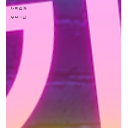
새벽알바
우유배달