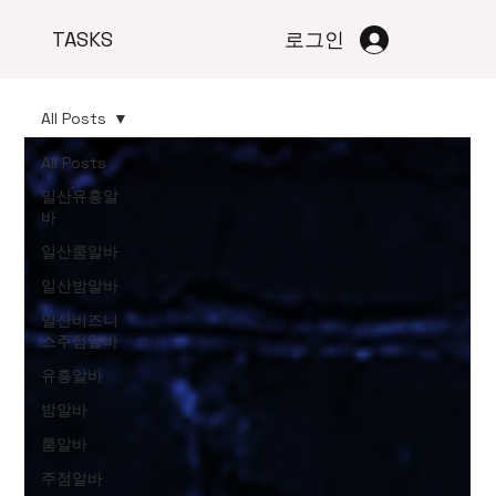
TASKS
로그인
All Posts
All Posts
일산유흥알
바
일산룸알바
일산밤알바
일산비즈니
스주점알바
유흥알바
밤알바
룸알바
주점알바