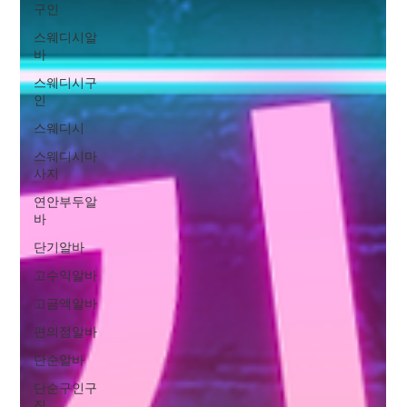
구인
스웨디시알
바
스웨디시구
인
스웨디시
스웨디시마
사지
연안부두알
바
단기알바
고수익알바
고금액알바
편의점알바
단순알바
단순구인구
직