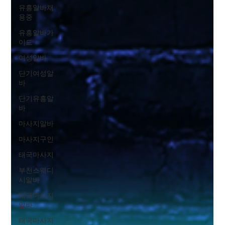
유흥알바채
용중
유흥알바가
이드
여성알바
단기여성알
바
단기유흥알
바
마사지알바
마사지구인
태국마사지
부천스웨디
시알바
태국마사지
알바
태국마사지