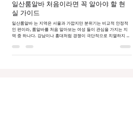
Big Bang
1월 25일
2분 분량
일산룸알바 처음이라면 꼭 알아야 할 현
실 가이드
일산룸알바 는 지역은 서울과 가깝지만 분위기는 비교적 안정적
인 편이라, 룸알바를 처음 알아보는 여성 들이 관심을 가지는 지
역 중 하나다. 강남이나 홍대처럼 경쟁이 극단적으로 치열하지 않
으면서도, 꾸준한 수요가 있어 초보자도 적응하기 쉬운 환경이라
는 평가가 많다. 일산룸알바 이 글에서는 일산 룸알바의 기본 구
조부터 장단점, 초보자가 알아야 할 현실적인 부분까지 차분하게
정리해본다. 일산룸알바 구인구직 일산 룸알바의 기본 구조 일산
마사지알바 룸알바는 보통 손님 응대 중심의 접객 업무 로 구성된
다. 대화, 자리 매너, 분위기 관리가 주요 역할이며, 외모보다도 편
안한 소통 능력과 태도 를 중요하게 보는 곳이 많다. 근무 시간은
착석바알바
보통 저녁 늦은 시간대부터 새벽 사이로 구성되며, 파트타임·단기
근무 도 비교적 유연하게 가능한 편이다. 일산은 주거 지역 비중
이 높아, 단골 위주의 손님이 많은 것도 특징 중 하나다. 초보 여성
도 가능한 이유 일산 룸알바는 전