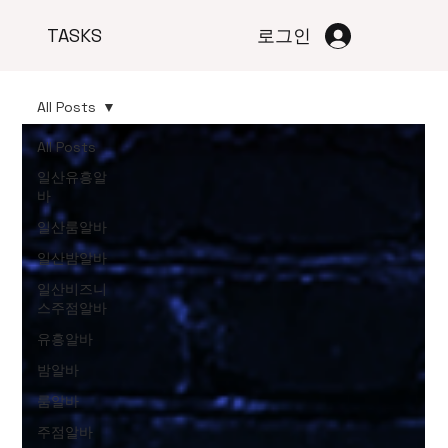
TASKS
로그인
All Posts
All Posts
일산유흥알
바
일산룸알바
일산밤알바
일산비즈니
스주점알바
유흥알바
밤알바
룸알바
주점알바