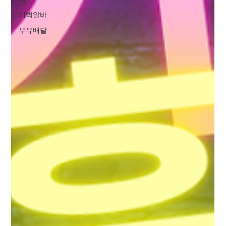
새벽알바
우유배달