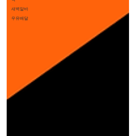
새벽알바
우유배달