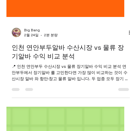
Big Bang
2월 24일
2분 분량
인천 연안부두알바 수산시장 vs 물류 장
기알바 수익 비교 분석
📍 인천 연안부두 수산시장 vs 물류 장기알바 수익 비교 분석 연
안부두에서 장기알바 를 고민한다면 가장 많이 비교하는 것이 수
산시장 알바 와 항만·창고 물류 알바 입니다. 두 업종 모두 장기 근
무 수요가 꾸준하지만, 연안부두알바 근무 환경·체력 소모·수익 구
조가 다릅니다. 아래에서 현실적으로 비교해보겠습니다. 연안부
두알바 구인구직 사이트 1️⃣ 연안부두알바 수산시장 장기알바 ✔
근무 형태 새벽 4~9시 또는 오전 5~11시 근무가 많음 하루 4~6
시간 근무 구조 흔함 주 5~6일 고정 ✔ 업무 내용 생선 분류·포장
매장 진열 손님 응대 택배 발송 준비 ✔ 수익 구조 시급은 최저시