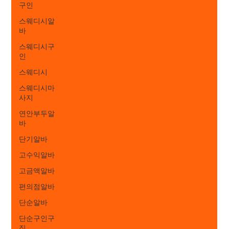
구인
스웨디시알
바
스웨디시구
인
스웨디시
스웨디시마
사지
연안부두알
바
단기알바
고수익알바
고금액알바
편의점알바
단순알바
단순구인구
직