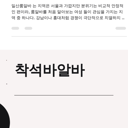
일산룸알바 처음이라면 꼭 알아야 할 현
실 가이드
일산룸알바 는 지역은 서울과 가깝지만 분위기는 비교적 안정적
인 편이라, 룸알바를 처음 알아보는 여성 들이 관심을 가지는 지
역 중 하나다. 강남이나 홍대처럼 경쟁이 극단적으로 치열하지 않
으면서도, 꾸준한 수요가 있어 초보자도 적응하기 쉬운 환경이라
는 평가가 많다. 일산룸알바 이 글에서는 일산 룸알바의 기본 구
조부터 장단점, 초보자가 알아야 할 현실적인 부분까지 차분하게
정리해본다. 일산룸알바 구인구직 일산 룸알바의 기본 구조 일산
마사지알바 룸알바는 보통 손님 응대 중심의 접객 업무 로 구성된
다. 대화, 자리 매너, 분위기 관리가 주요 역할이며, 외모보다도 편
안한 소통 능력과 태도 를 중요하게 보는 곳이 많다. 근무 시간은
착석바알바
보통 저녁 늦은 시간대부터 새벽 사이로 구성되며, 파트타임·단기
근무 도 비교적 유연하게 가능한 편이다. 일산은 주거 지역 비중
이 높아, 단골 위주의 손님이 많은 것도 특징 중 하나다. 초보 여성
도 가능한 이유 일산 룸알바는 전